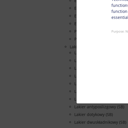
Euro-Sprint PDA
function
Euro-Lam PLA / Euro-Bond P
function
Euro-Base PBA/PBR
essential
Euro-2k PKA
PMA Euro-Matt
Purpose
:
N
PAA Euro-Foil
Lakiery
Lakier nadrukowy Wysoki p
Lakier antypoślizgowy (WB)
Lakiery pre-print (WB)
Lakier barierowy (WB)
Lakier ekspandujący (WB)
Lakier Anty-Fog (SB)
Lakier nadrukowy Wysoki po
Lakier antypoślizgowy (SB)
Lakier dotykowy (SB)
Lakier dwuskładnikowy (SB)