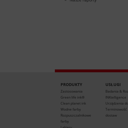
PRODUKTY
USŁUGI
Zastosowania
Badania & Ro
Green life ink®
INKtelligence
Clean planet ink
Urządzenia d
Wodne farby
Terminowość r
Rozpuszczalnikowe
dostaw
farby
Lakiery