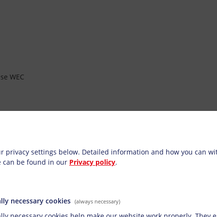
ase WEC
ettings
r privacy settings below.
Detailed information and how you can w
e can be found in our
Privacy policy
.
lly necessary cookies
(always necessary)
lly necessary cookies help make our website work properly. They e