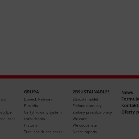
GRUPA
2BSUSTAINABLE!
News
Formula
zwój
Doneck Network
2Bsustainable!
kontak
Filozofia
Zielone produkty
Oferty p
ozujące
Certyfikowany system
Zielony przepływ pracy
ealizacji
zarządzania
We care
Historia
We cooperate
Tutaj znajdziesz nasze
Nasze raporty