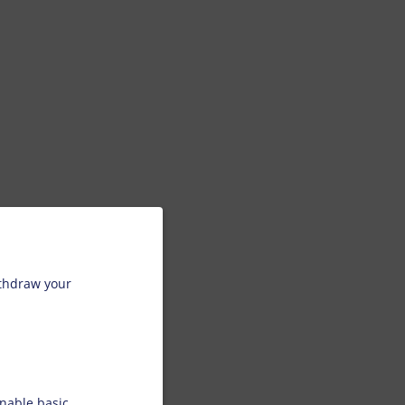
ithdraw your
nable basic