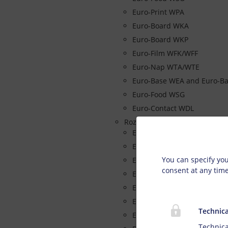
Euro-Print WPA
Euro-Board WKA
Euro-Board WKP
Euro-Film WFK/WFF
Euro-Nap WTA/WTE
Euro-Base WEA and Euro-B
Euro-Food WSG
Euro-Contact WDL
Rozpuszczalnikowe farby
Euro-Bag PEA and PEC
Privacy s
Euro-Film PXA
You can specify you
Euro-Fresh PHA
consent at any tim
Euro-Sheen PQA
Euro-Fast PFA
Euro-Max PCA/PCF
Technica
Euro-Pak PTA
Technica