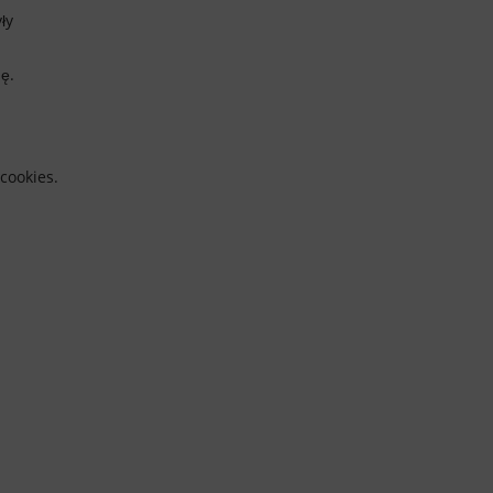
ły
ę.
cookies.