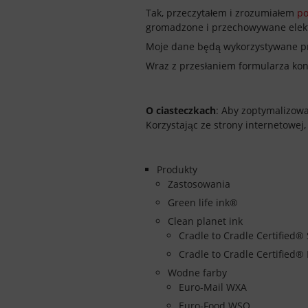
Tak, przeczytałem i zrozumiałem
po
gromadzone i przechowywane elekt
Moje dane będą wykorzystywane pr
Wraz z przesłaniem formularza ko
O ciasteczkach
: Aby zoptymalizowa
Korzystając ze strony internetowej,
Produkty
Zastosowania
Green life ink®
Clean planet ink
Cradle to Cradle Certified® 
Cradle to Cradle Certified®
Wodne farby
Euro-Mail WXA
Euro-Food WSO