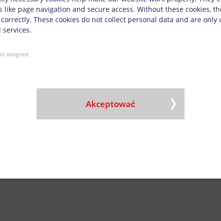
s like page navigation and secure access. Without these cookies, t
VA/PVR / Euro-Universal PVU
 correctly. These cookies do not collect personal data and are only
 services.
ot assigned
ołysk/matowy (WB)
Akceptować
łysk/matowy (SB)