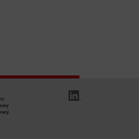
Linked In
rz
towy
racy