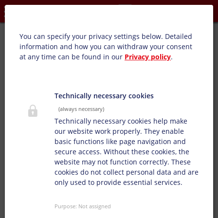
Privacy settings
Euro-Bag PEA and PEC:
You can specify your privacy settings below.
Detailed
information and how you can withdraw your consent
Przegląd produktów: Torby z uchwytami, Folie do
at any time can be found in our
Privacy policy
.
kwiatów, Papier okolicznościowy, Nadruk na papierze
Nasze farby drukarskie do fleksografii serii PEA nadają się
wyśmienicie do nadruku na foliach torb z uchwytami. Tą
Technically necessary cookies
serię charakteryzuje piękny połysk oraz bardzo intensywny
(always necessary)
kolor farby, dobra odporność na gniecenie, szorowanie,
Technically necessary cookies help make
oraz dobra wodoodporność.
our website work properly. They enable
basic functions like page navigation and
secure access. Without these cookies, the
website may not function correctly. These
cookies do not collect personal data and are
only used to provide essential services.
Purpose
:
Not assigned