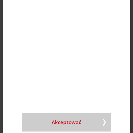
E-mail
|
Mapa
Hiszpania
Doneck Ibérica S.L.U.
Nr tel.
+34 9363 833 68
E-mail
|
Mapa
Węgry
Doneck Pronat Kft.
Nr tel.
+36 30 331 9429
E-mail
|
Mapa
Polska
Doneck Polska Sp. Z o.o.
Nr tel.
+48 22 487 94 77
E-mail
Chile
Doneck Sudamérica SpA
Nr tel.
+56 2270 656 80
E-mail
|
Mapa
Akceptować
Niemcy
Doneck DCM GmbH