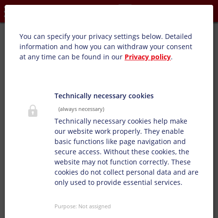
Privacy settings
Euro-Fresh PHA:
You can specify your privacy settings below.
Detailed
information and how you can withdraw your consent
Przegląd produktów: Torby z uchwytami, Folie do
at any time can be found in our
Privacy policy
.
automatów, Opakowania do artykułów spożywczych,
Opakowania na chleb
Opakowania na mrożonki,
Opakowania higieniczne, Nadruk na papierze, Wklęsłodruk
opakowań
Technically necessary cookies
(always necessary)
Specjalnie opracowane dla fleksografii oraz wklęsłodruku
Technically necessary cookies help make
odpornych na sterylizację opakowań na chleb. Ta seria
our website work properly. They enable
farb oferuje bardzo dobry połysk oraz dobrą
basic functions like page navigation and
wodoodporność.
secure access. Without these cookies, the
website may not function correctly. These
cookies do not collect personal data and are
only used to provide essential services.
Purpose
:
Not assigned