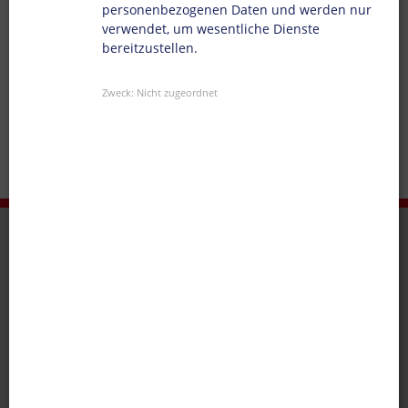
personenbezogenen Daten und werden nur
verwendet, um wesentliche Dienste
bereitzustellen.
Zweck
:
Nicht zugeordnet
DONECK NETWORK
Luxemburg
Doneck Euroflex S.A.
Tel.
+352 710 810 1
E-Mail
|
Karte
Großbritannien
Doneck UK LTD
Tel.
+44 1908 206 990