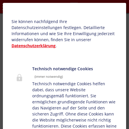
Datenschutzeinstellungen
Euro-Fresh PHA:
Sie können nachfolgend Ihre
Datenschutzeinstellungen festlegen.
Detaillierte
Produktübersicht: Tragetaschen, Automatenfolien,
Informationen und wie Sie Ihre Einwilligung jederzeit
Lebensmittelverpackungen, Brotverpackungen,
widerrufen können, finden Sie in unserer
Tiefkühlverpackungen, Hygieneverpackungen,
Datenschutzerklärung
.
Papierbedruckungen, Verpackungstiefdruck
Speziell entwickelt für den Tief- und Flexodruck von
sterilisationsfesten Brotverpackungen. Die Farbserie
Technisch notwendige Cookies
bietet sehr guten Glanz und gute Wasserbeständigkeit.
(immer notwendig)
Technisch notwendige Cookies helfen
dabei, dass unsere Website
ordnungsgemäß funktioniert. Sie
ermöglichen grundlegende Funktionen wie
das Navigieren auf der Seite und den
sicheren Zugriff. Ohne diese Cookies kann
die Website möglicherweise nicht richtig
funktionieren. Diese Cookies erfassen keine