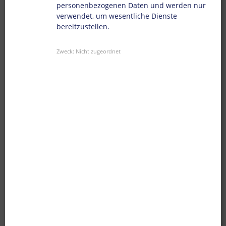
personenbezogenen Daten und werden nur
Unternehmen
*
verwendet, um wesentliche Dienste
bereitzustellen.
Firmengröße
*
Zweck
:
Nicht zugeordnet
Stadt
*
Land
*
Handelsregisternummer
*
Farbverbrauch (Jährlich)
*
E-Mail
*