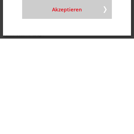
Doneck Polska Sp. Z o.o.
Akzeptieren
Tel.
+48 22 487 94 77
E-Mail
Chile
Doneck Sudamérica SpA
Tel.
+56 2270 656 80
E-Mail
|
Karte
Deutschland
Doneck DCM GmbH
Tel.
+49 6861 993 036 0
E-Mail
|
Karte
USA
Doneck USA INC.
Tel.
+1 646 6478508
E-Mail
Portugal
Sintigraf II - Tintas Gráficas S.A.
Tel.
+351 224 801 103