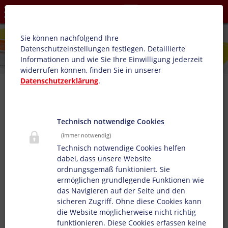
Datenschutzeinstellungen
Sie können nachfolgend Ihre
Datenschutzeinstellungen festlegen.
Detaillierte
Informationen und wie Sie Ihre Einwilligung jederzeit
widerrufen können, finden Sie in unserer
Datenschutzerklärung
.
Kontaktformular
Wünschen Sie weitere Informationen? Wir sind gerne für Sie
Technisch notwendige Cookies
da:
(immer notwendig)
Technisch notwendige Cookies helfen
Anrede
Herr
Frau
dabei, dass unsere Website
ordnungsgemäß funktioniert. Sie
Vorname
*
ermöglichen grundlegende Funktionen wie
das Navigieren auf der Seite und den
sicheren Zugriff. Ohne diese Cookies kann
Name
*
die Website möglicherweise nicht richtig
funktionieren. Diese Cookies erfassen keine