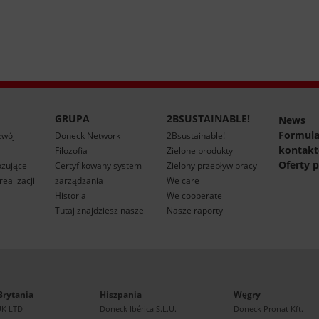
GRUPA
2BSUSTAINABLE!
News
Formula
zwój
Doneck Network
2Bsustainable!
kontak
Filozofia
Zielone produkty
Oferty p
ozujące
Certyfikowany system
Zielony przepływ pracy
ealizacji
zarządzania
We care
Historia
We cooperate
Tutaj znajdziesz nasze
Nasze raporty
Brytania
Hiszpania
Węgry
UK LTD
Doneck Ibérica S.L.U.
Doneck Pronat Kft.