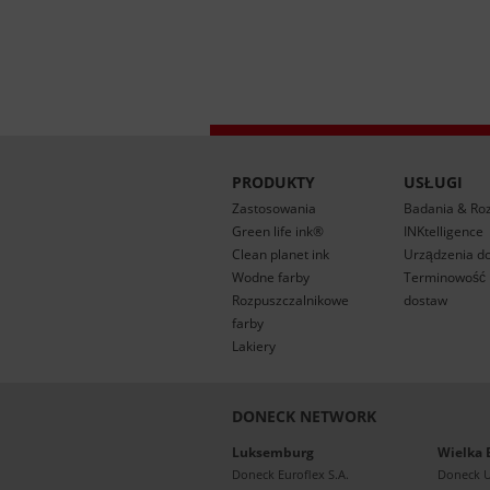
PRODUKTY
USŁUGI
Zastosowania
Badania & Ro
Green life ink®
INKtelligence
Clean planet ink
Urządzenia d
Wodne farby
Terminowość r
Rozpuszczalnikowe
dostaw
farby
Lakiery
DONECK NETWORK
Luksemburg
Wielka 
Doneck Euroflex S.A.
Doneck 