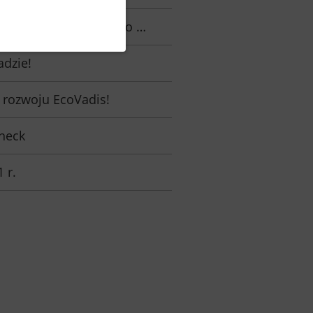
ncepcji Cradle to Cradle!
adzie!
 rozwoju EcoVadis!
neck
 r.