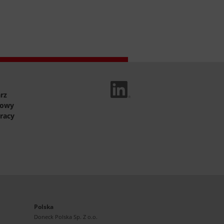
Linked In
rz
towy
racy
Polska
Doneck Polska Sp. Z o.o.