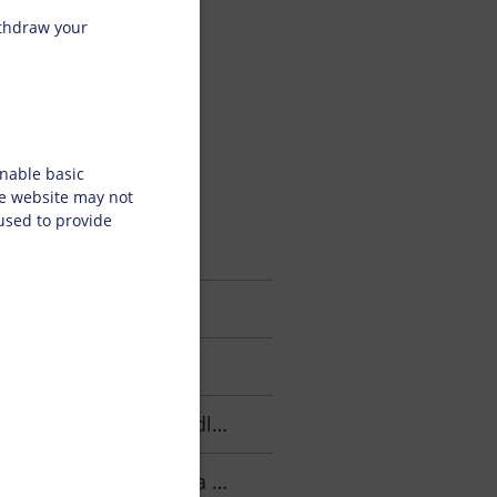
ithdraw your
nable basic
he website may not
 used to provide
wej w 2025 roku!
nego rozwoju Doneck!
jektów na rzecz ochrony klimatu!
akresie zrównoważonego rozwoju.