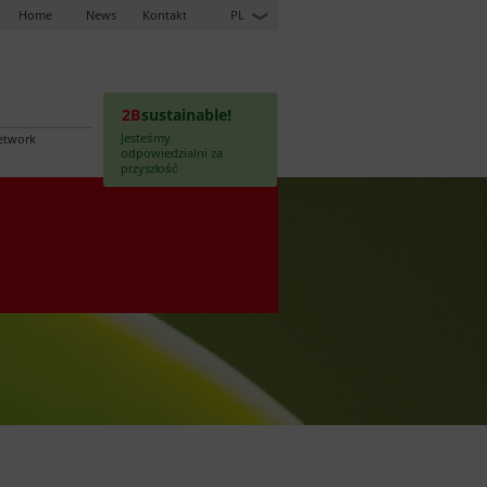
Home
News
Kontakt
PL
2B
sustainable!
Jesteśmy
etwork
odpowiedzialni za
przyszłość