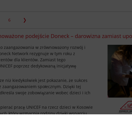
6
oważone podejście Doneck – darowizna zamiast upo
o zaangażowania w zrównoważony rozwój i
oneck Network rezygnuje w tym roku z
entów dla klientów. Zamiast tego
UNICEF poprzez dedykowaną inicjatywę
e niż kiedykolwiek jest pokazanie, że sukces
z zaangażowaniem społecznym. Dzięki tej
dkreśla swoje zobowiązanie wobec dzieci i ich
ierać pracę UNICEF na rzecz dzieci w Kosowie
ych
, który wzmacnia rodziny dzięki wsparciu
ieki zdrowotnej w społecznościach. W Kosowie
Ministerstwem Zdrowia, aby poprawić
ettings
a kobiet w ciąży oraz dzieci do trzeciego roku