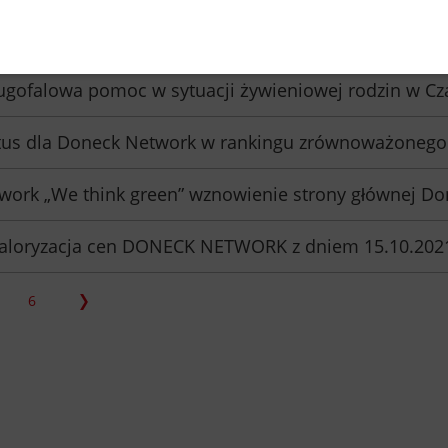
asortyment produktów Doneck Network spełnia kryteria ko
ugofalowa pomoc w sytuacji żywieniowej rodzin w Cz
atus dla Doneck Network w rankingu zrównoważonego
work „We think green” wznowienie strony głównej Do
loryzacja cen DONECK NETWORK z dniem 15.10.2021
6