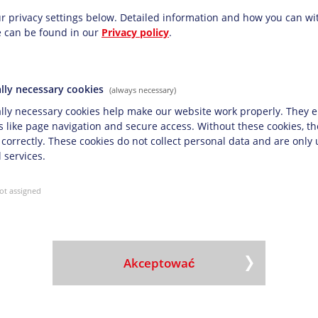
koleni są pracownicy zdrowotni, którzy
r privacy settings below.
Detailed information and how you can w
h – szczególnie te mieszkające w odległych
e can be found in our
Privacy policy
.
egionach. Podczas wizyt rodzice otrzymują
e od samego początku, co pomaga zapewnić
lly necessary cookies
(always necessary)
na temat pracy UNICEF, odwiedź stronę
lly necessary cookies help make our website work properly. They e
s like page navigation and secure access. Without these cookies, t
 correctly. These cookies do not collect personal data and are only
 services.
ot assigned
cz?cy krok dla przyjaznej dla klimatu floty transporto
jwyższa ocena od EcoVadis dla strategii zrównoważo
Akceptować
wnosi od 2018 r. wkład finansowy w zwalczanie zmian klimatycznych dla pro
 otrzymuje wyróżnienie EcoVadis Gold Standard za wybitne osiągnięcia w z