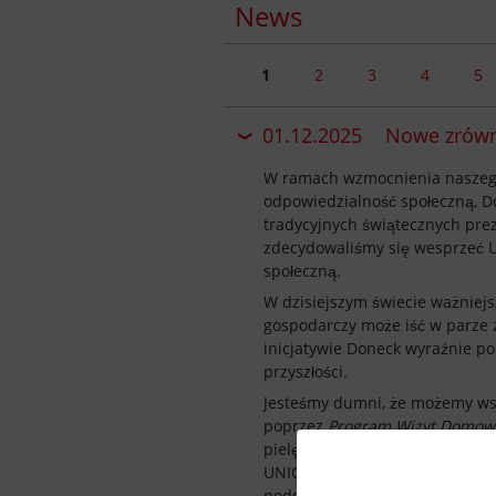
News
1
2
3
4
5
01.12.2025
Nowe zrówn
W ramach wzmocnienia naszeg
odpowiedzialność społeczną, D
tradycyjnych świątecznych prez
zdecydowaliśmy się wesprzeć 
społeczną.
W dzisiejszym świecie ważniejsz
gospodarczy może iść w parze 
inicjatywie Doneck wyraźnie po
przyszłości.
Jesteśmy dumni, że możemy wsp
poprzez
Program Wizyt Domow
pielęgniarek i pracowników op
UNICEF ściśle współpracuje z 
Privacy s
podstawową opiekę zdrowotną dl