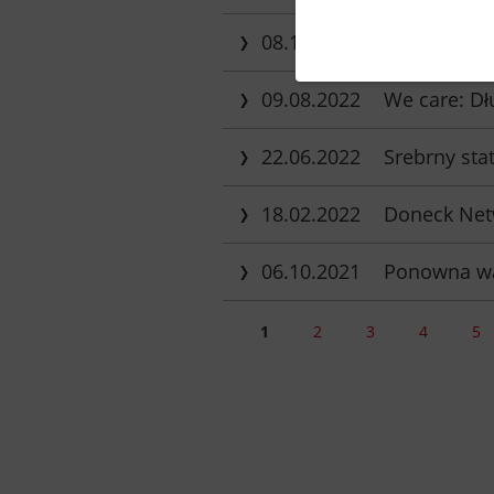
08.11.2022
Niemal cały 
09.08.2022
We care: Dł
22.06.2022
Srebrny st
18.02.2022
Doneck Net
06.10.2021
Ponowna wa
1
2
3
4
5