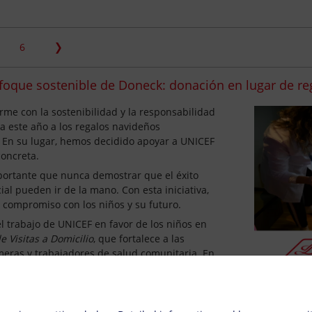
6
foque sostenible de Doneck: donación en lugar de reg
me con la sostenibilidad y la responsabilidad
a este año a los regalos navideños
s. En su lugar, hemos decidido apoyar a UNICEF
concreta.
portante que nunca demostrar que el éxito
al pueden ir de la mano. Con esta iniciativa,
 compromiso con los niños y su futuro.
l trabajo de UNICEF en favor de los niños en
 Visitas a Domicilio
, que fortalece a las
meras y trabajadores de salud comunitaria. En
amente con el Ministerio de Salud para
ión primaria dirigidos a mujeres embarazadas y
ettings
omo parte de este esfuerzo, se forman
a para realizar visitas a domicilio y así llegar