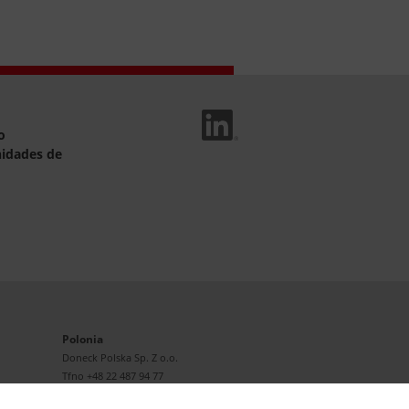
Linked In
o
idades de
Polonia
Doneck Polska Sp. Z o.o.
Tfno
+48 22 487 94 77
E-mail