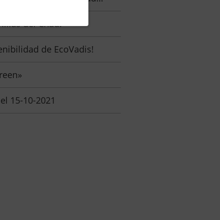
ilias del Chad!
enibilidad de EcoVadis!
reen»
el 15-10-2021