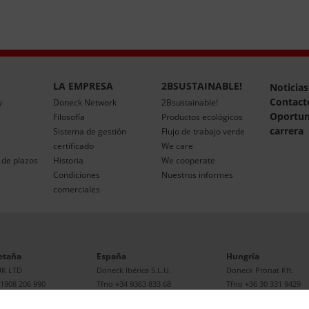
LA EMPRESA
2BSUSTAINABLE!
Noticias
Contact
y
Doneck Network
2Bsustainable!
Oportun
Filosofía
Productos ecológicos
carrera
Sistema de gestión
Flujo de trabajo verde
certificado
We care
de plazos
Historia
We cooperate
Condiciones
Nuestros informes
comerciales
etaña
España
Hungría
UK LTD
Doneck Ibérica S.L.U.
Doneck Pronat Kft.
 1908 206 990
Tfno
+34 9363 833 68
Tfno
+36 30 331 9429
Mapa
E-mail
|
Mapa
E-mail
|
Mapa