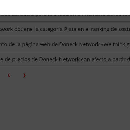
yuda duradera para la situación alimentaria de las fam
work obtiene la categoría Plata en el ranking de sost
nto de la página web de Doneck Network «We think g
e de precios de Doneck Network con efecto a partir d
6