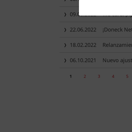
09.08.2022
We care: ¡A
22.06.2022
¡Doneck Net
18.02.2022
Relanzamie
06.10.2021
Nuevo ajust
1
2
3
4
5