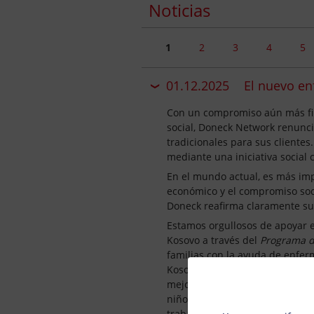
Noticias
1
2
3
4
5
01.12.2025
El nuevo en
Con un compromiso aún más fir
social, Doneck Network renunci
tradicionales para sus cliente
mediante una iniciativa social 
En el mundo actual, es más im
económico y el compromiso soci
Doneck reafirma claramente su
Estamos orgullosos de apoyar e
Kosovo a través del
Programa de
familias con la ayuda de enfer
Kosovo, UNICEF trabaja estrech
mejorar los servicios de atenc
Privacy s
niños menores de tres años. C
trabajadores de salud comunitari