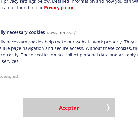
r privacy settings below.
Detailed information and how you can w
specialmente a aquellas que viven en zonas
e can be found in our
Privacy policy
.
as a estas visitas, los padres reciben desde el
senciales, lo que ayuda a garantizar que sus
saludable.
lly necessary cookies
(always necessary)
obre el trabajo de UNICEF, visite
unicef.lu
.
lly necessary cookies help make our website work properly. They e
s like page navigation and secure access. Without these cookies, t
 correctly. These cookies do not collect personal data and are only
 services.
la flota de transporte respetuosa con el medio ambien
ot assigned
ma calificación de EcoVadis con respecto a la estrategia de 
flex contribuye económicamente a proyectos de protecci
Aceptar
ex obtiene la calificación EcoVadis Oro por sus excelentes re
e toda la gama de productos de Doneck Network cumple los c