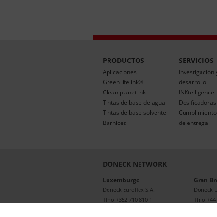
PRODUCTOS
SERVICIOS
Aplicaciones
Investigación 
Green life ink®
desarrollo
Clean planet ink
INKtelligence
Tintas de base de agua
Dosificadoras
Tintas de base solvente
Cumplimiento 
Barnices
de entrega
DONECK NETWORK
Luxemburgo
Gran Br
Doneck Euroflex S.A.
Doneck 
Tfno
+352 710 810 1
Tfno
+44
E-mail
|
Mapa
E-mail
|