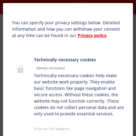
Privacy settings
Expandáló lakk (vizes):
You can specify your privacy settings below.
Detailed
information and how you can withdraw your consent
at any time can be found in our
Privacy policy
.
Ez a csúszásmentes lakk egy expandáló (kiterjedő)
hatással bíró felülnyomó lakk, papírhoz és kartonhoz.
Technically necessary cookies
(always necessary)
Technically necessary cookies help make
our website work properly. They enable
basic functions like page navigation and
secure access. Without these cookies, the
website may not function correctly. These
cookies do not collect personal data and are
only used to provide essential services.
Purpose
:
Not assigned