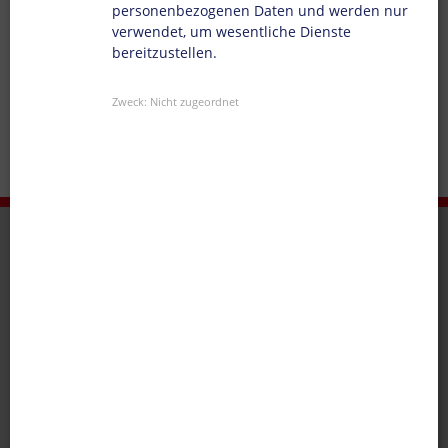
personenbezogenen Daten und werden nur
verwendet, um wesentliche Dienste
bereitzustellen.
Zweck
:
Nicht zugeordnet
DONECK NETWORK
Luxemburg
Doneck Euroflex S.A.
Tel.
+352 710 810 1
E-Mail
|
Karte
Großbritannien
Doneck UK LTD
Tel.
+44 1908 206 990
E-Mail
|
Karte