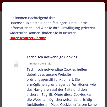
Datenschutzeinstellungen
Euro-Print WPA:
Sie können nachfolgend Ihre
Datenschutzeinstellungen festlegen.
Detaillierte
Produktübersicht: Geschenkpapiere, sonstige
Informationen und wie Sie Ihre Einwilligung jederzeit
Papierbedruckungen, Verpackungstiefdruck,
widerrufen können, finden Sie in unserer
Blumenseiden, Tyvek
Datenschutzerklärung
.
Unsere druckfertigen Farben für Papierbedruckungen
zeichnen sich durch gute Maschinenlaufeigenschaften
und einfaches Handling in der Druckmaschine aus.
Technisch notwendige Cookies
(immer notwendig)
Technisch notwendige Cookies helfen
dabei, dass unsere Website
ordnungsgemäß funktioniert. Sie
ermöglichen grundlegende Funktionen wie
das Navigieren auf der Seite und den
sicheren Zugriff. Ohne diese Cookies kann
die Website möglicherweise nicht richtig
funktionieren. Diese Cookies erfassen keine