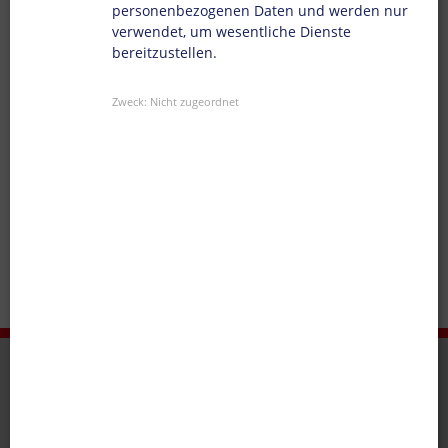
personenbezogenen Daten und werden nur
verwendet, um wesentliche Dienste
bereitzustellen.
Zweck
:
Nicht zugeordnet
DONECK NETWORK
Luxemburg
Doneck Euroflex S.A.
Tel.
+352 710 810 1