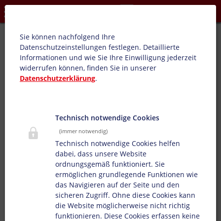
Datenschutzeinstellungen
Euro-Base PBA/PBR:
Sie können nachfolgend Ihre
Datenschutzeinstellungen festlegen.
Detaillierte
Produktübersicht: Tragetaschen, Blumenfolien,
Informationen und wie Sie Ihre Einwilligung jederzeit
Geschenkpapiere,
widerrufen können, finden Sie in unserer
Automatenfolien,
Lebensmittelverpackungen,
Datenschutzerklärung
.
Brotverpackungen, Tiefkühlverpackungen,
Hygieneverpackungen, Schrumpffolien, Schwersäcke,
Verbundverpackungen, Papierbedruckungen,
Verpackungstiefdruck, Briefumschläge
Technisch notwendige Cookies
(immer notwendig)
Unsere Konzentratsysteme für Dosieranlagen sind
Technisch notwendige Cookies helfen
hochkonzentrierte, lösemittelbasierte Pigmentpasten.
dabei, dass unsere Website
Durch das Auflacken mit Verschnitten und Additiven
ordnungsgemäß funktioniert. Sie
werden diese zu verarbeitungsfähiger
ermöglichen grundlegende Funktionen wie
Verpackungsdruckfarbe.
das Navigieren auf der Seite und den
sicheren Zugriff. Ohne diese Cookies kann
die Website möglicherweise nicht richtig
funktionieren. Diese Cookies erfassen keine