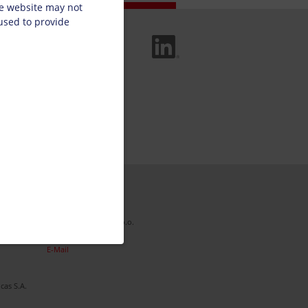
he website may not
 used to provide
es
Linked In
nité de
Pologne
Doneck Polska Sp. Z o.o.
Tél
+48 22 487 94 77
E-Mail
icas S.A.