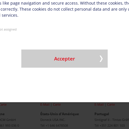
s like page navigation and secure access. Without these cookies, t
 correctly. These cookies do not collect personal data and are only
 services.
COMPAGNIE
2BSUSTAINABLE!
Nouvell
Contact
Doneck Network
2Bsustainable!
Opportu
nt
Philosophie
Produits verts
ot assigned
carrière
Système de
Flux de travail vert
dosage
management certifié
We care
de
Historique
We cooperate
Conditions générales
Nos rapports
Accepter
Bretagne
Espagne
Hongrie
UK LTD
Doneck Ibérica S.L.U.
Doneck Pronat Kft.
908 206 990
Tél
+34 9363 833 68
Tél
+36 30 331 9429
Carte
E-Mail
|
Carte
E-Mail
|
Carte
gne
États-Unis d'Amérique
Portugal
 DCM GmbH
Doneck USA INC.
Sintigraf II - Tintas Gráf
861 993 036 0
Tél
+1 646 6478508
Tél
+351 224 801 103