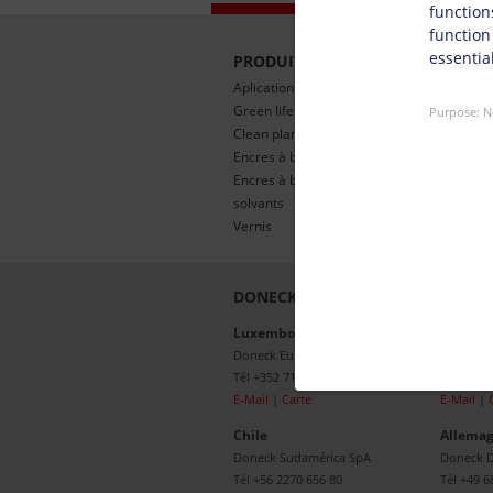
function
function
essential
PRODUIT
SERVICES
Aplications
Recherche &
Green life ink®
développeme
Purpose
:
N
Clean planet ink
INKtelligence
Encres à base d‘eau
Dispositif de 
Encres à base de
Performance 
solvants
livraison
Vernis
DONECK NETWORK
Luxembourg
Grande-
Doneck Euroflex S.A.
Doneck 
Tél
+352 710 810 1
Tél
+44 1
E-Mail
|
Carte
E-Mail
|
Chile
Allema
Doneck Sudamérica SpA
Doneck
Tél
+56 2270 656 80
Tél
+49 6