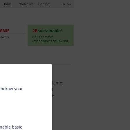
Home
Nouvelles
Contact
FR
GNIE
2B
sustainable!
Nous sommes
etwork
responsables de l'avenir
caractérisent par une excellente
ithdraw your
ptées pour tous les types de
tive à bobine ou feuilles-à-
nable basic