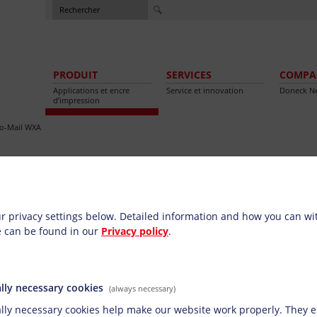
PRODUIT
SERVICES
COMPA
Applications et encre
Service et innovation
Doneck N
d’impression
o-Mail WXA
ettings
eloppes
Nos encres pour l’industrie des enveloppes, qui se 
r privacy settings below.
Detailed information and how you can w
stabilité dans les machines, sont parfaitement ada
e can be found in our
Privacy policy
.
machines d’impression usuelles (impression sur rota
feuilles).
lly necessary cookies
(always necessary)
lly necessary cookies help make our website work properly. They e