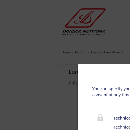
Home
Produit
Encres à base d‘eau
Eur
Euro-Mail WXA:
Privacy s
Présentation des produits: Env
You can specify you
consent at any tim
Technica
Technica