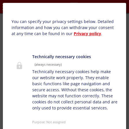
Privacy settings
Euro-Sprint PDA:
You can specify your privacy settings below.
Detailed
information and how you can withdraw your consent
Présentation des produits: Films pour conditionnement
at any time can be found in our
Privacy policy
.
automatique, Emballages alimentaires, Impressions sur
papier, carton compact
Nous vous proposons nos encres PDA spécialement pour
Technically necessary cookies
l’impression hélio d’emballages alimentaires, dont la
(always necessary)
principale caractéristique est une faible rétention de
Technically necessary cookies help make
solvants.
our website work properly. They enable
basic functions like page navigation and
secure access. Without these cookies, the
website may not function correctly. These
cookies do not collect personal data and are
only used to provide essential services.
Purpose
:
Not assigned