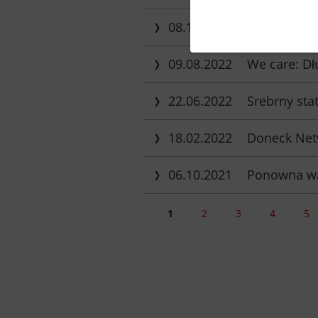
08.11.2022
Niemal cały 
09.08.2022
We care: Dł
22.06.2022
Srebrny st
18.02.2022
Doneck Net
06.10.2021
Ponowna wa
1
2
3
4
5