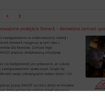
6
oważone podejście Doneck – darowizna zamiast upo
o zaangażowania w zrównoważony rozwój i
oneck Network rezygnuje w tym roku z
entów dla klientów. Zamiast tego
UNICEF poprzez dedykowaną inicjatywę
e niż kiedykolwiek jest pokazanie, że sukces
z zaangażowaniem społecznym. Dzięki tej
dkreśla swoje zobowiązanie wobec dzieci i ich
ierać pracę UNICEF na rzecz dzieci w Kosowie
ych
, który wzmacnia rodziny dzięki wsparciu
ieki zdrowotnej w społecznościach. W Kosowie
Ministerstwem Zdrowia, aby poprawić
ettings
a kobiet w ciąży oraz dzieci do trzeciego roku