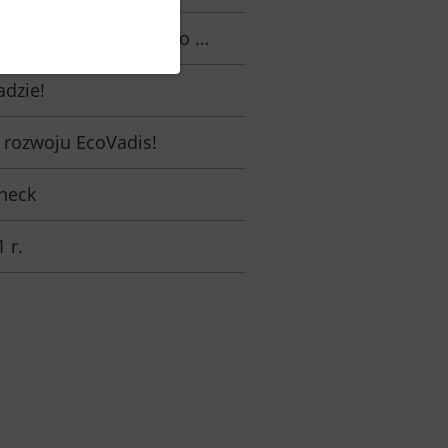
ncepcji Cradle to Cradle!
adzie!
 rozwoju EcoVadis!
neck
 r.