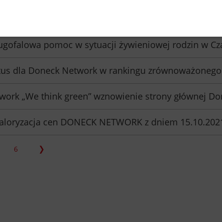
asortyment produktów Doneck Network spełnia kryteria ko
ugofalowa pomoc w sytuacji żywieniowej rodzin w Cz
atus dla Doneck Network w rankingu zrównoważonego
work „We think green” wznowienie strony głównej Do
loryzacja cen DONECK NETWORK z dniem 15.10.2021
6