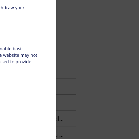
ithdraw your
nable basic
he website may not
 used to provide
wej w 2025 roku!
nego rozwoju Doneck!
jektów na rzecz ochrony klimatu!
akresie zrównoważonego rozwoju.