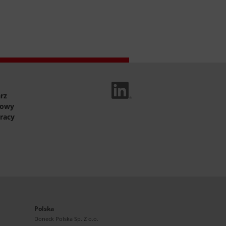
Linked In
rz
towy
racy
Polska
Doneck Polska Sp. Z o.o.