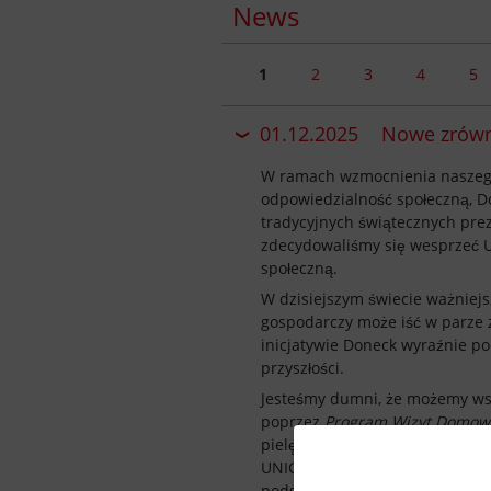
News
1
2
3
4
5
01.12.2025
Nowe zrówn
W ramach wzmocnienia naszeg
odpowiedzialność społeczną, D
tradycyjnych świątecznych prez
zdecydowaliśmy się wesprzeć 
społeczną.
W dzisiejszym świecie ważniejsz
gospodarczy może iść w parze 
inicjatywie Doneck wyraźnie po
przyszłości.
Jesteśmy dumni, że możemy wsp
poprzez
Program Wizyt Domow
pielęgniarek i pracowników op
UNICEF ściśle współpracuje z 
Privacy s
podstawową opiekę zdrowotną dl