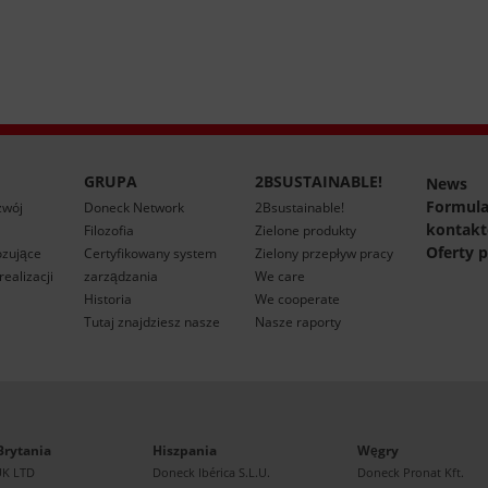
GRUPA
2BSUSTAINABLE!
News
Formula
zwój
Doneck Network
2Bsustainable!
kontak
Filozofia
Zielone produkty
Oferty p
ozujące
Certyfikowany system
Zielony przepływ pracy
ealizacji
zarządzania
We care
Historia
We cooperate
Tutaj znajdziesz nasze
Nasze raporty
Brytania
Hiszpania
Węgry
UK LTD
Doneck Ibérica S.L.U.
Doneck Pronat Kft.