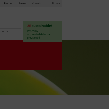
Home
News
Kontakt
PL
2B
sustainable!
Jesteśmy
etwork
odpowiedzialni za
przyszłość