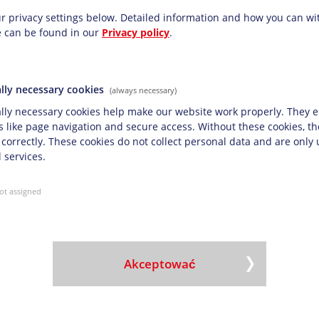
koleni są pracownicy zdrowotni, którzy
r privacy settings below.
Detailed information and how you can w
h – szczególnie te mieszkające w odległych
e can be found in our
Privacy policy
.
egionach. Podczas wizyt rodzice otrzymują
e od samego początku, co pomaga zapewnić
lly necessary cookies
(always necessary)
na temat pracy UNICEF, odwiedź stronę
lly necessary cookies help make our website work properly. They e
s like page navigation and secure access. Without these cookies, t
 correctly. These cookies do not collect personal data and are only
 services.
ot assigned
cz?cy krok dla przyjaznej dla klimatu floty transporto
jwyższa ocena od EcoVadis dla strategii zrównoważo
Akceptować
wnosi od 2018 r. wkład finansowy w zwalczanie zmian klimatycznych dla pro
 otrzymuje wyróżnienie EcoVadis Gold Standard za wybitne osiągnięcia w z