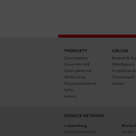
PRODUKTY
USŁUGI
Zastosowania
Badania & Ro
Green life ink®
INKtelligence
Clean planet ink
Urządzenia d
Wodne farby
Terminowość r
Rozpuszczalnikowe
dostaw
farby
Lakiery
DONECK NETWORK
Luksemburg
Wielka 
Doneck Euroflex S.A.
Doneck 